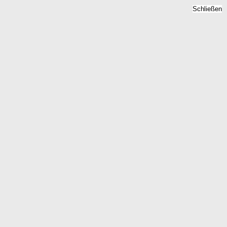
Schließen
Grundsteuer Altdorf Kr.
Boeblingen, Baden-
Württemberg - Bodenzins,
Hebesatz 2026
Home
Baden-Württemberg