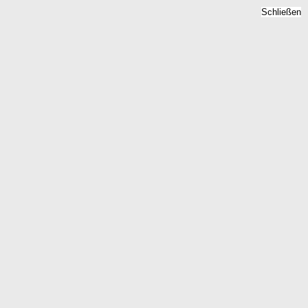
Schließen
Grundsteuer Dahnsdorf,
Brandenburg - Bodenzins,
Hebesatz 2026
Home
Brandenburg
Dahnsdorf