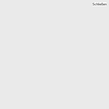
Schließen
Grundsteuer Lollar, Hessen
- Bodenzins, Hebesatz 2026
Home
Hessen
Lollar
Kostenlose Berechnung