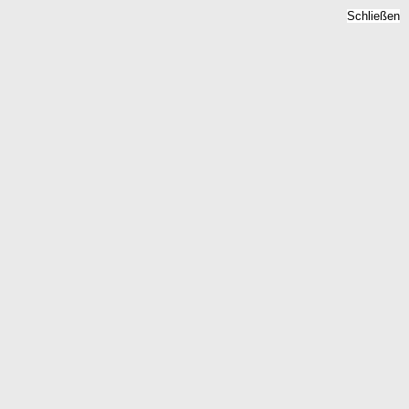
Schließen
Grundsteuer Banzenhof,
Rheinland-Pfalz -
Bodenzins, Hebesatz 2026
Home
Rheinland-Pfalz
Banzenhof