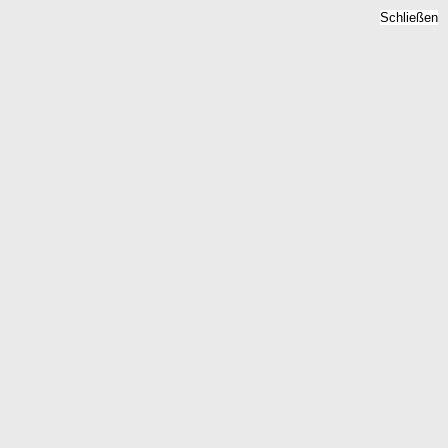
Schließen
Grundsteuer Saarland -
Bodenzins, Hebesatz 2026
Home
Saarland
Kostenlose Berechnung