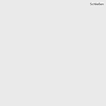
Schließen
Grundsteuer Schernikau,
Sachsen-Anhalt - Bodenzins,
Hebesatz 2026
Home
Sachsen-Anhalt
Schernikau